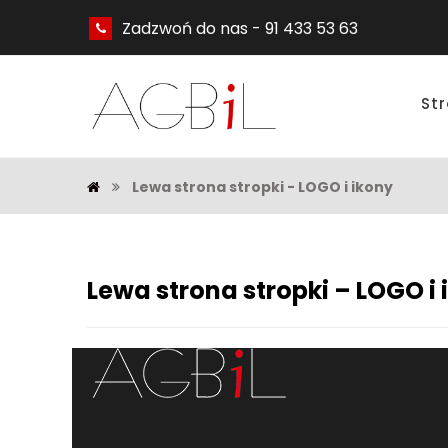
Zadzwoń do nas - 91 433 53 63
St
Lewa strona stropki - LOGO i ikony
Lewa strona stropki – LOGO i 