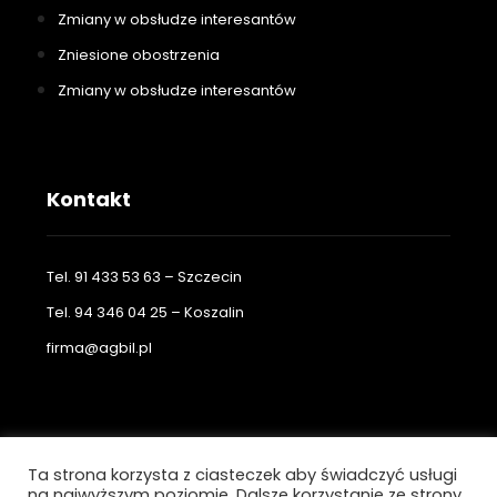
Zmiany w obsłudze interesantów
Zniesione obostrzenia
Zmiany w obsłudze interesantów
Kontakt
Tel. 91 433 53 63 – Szczecin
Tel. 94 346 04 25 – Koszalin
firma@agbil.pl
Ta strona korzysta z ciasteczek aby świadczyć usługi
Stronę wykonała firma
ATABIT - www.atabit.pl
© 2026 - w
na najwyższym poziomie. Dalsze korzystanie ze strony